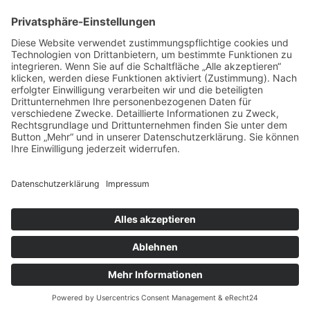
Über mich
Shop
ABC Geschirrhandtuch
ABC Plakat
Individuelles Namensschild
Individuelles (Haus-) Nummernschild
Memo Spiel
Porzellanbecher
Steinzeugbecher
Sticker
Türschilder
Der Prozess
Beispiele
Die Buchstaben
Kontakt
Anmelden
Warenkorb
Schließen
Alle angegebenen Preise sind Endpreise, keine Mwst. enthalten.
Shop
0
Artikel
Warenkorb
Mein Konto