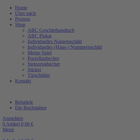
Home
Über mich
Prozess
Shop
ABC Geschirrhandtuch
ABC Plakat
Individuelles Namensschild
Individuelles (Haus-) Nummernschild
Memo Spiel
Porzellanbecher
Steinzeugbecher
Sticker
Türschilder
Kontakt
Beispiele
Die Buchstaben
Anmelden
0
Artikel
0,00
€
Menü