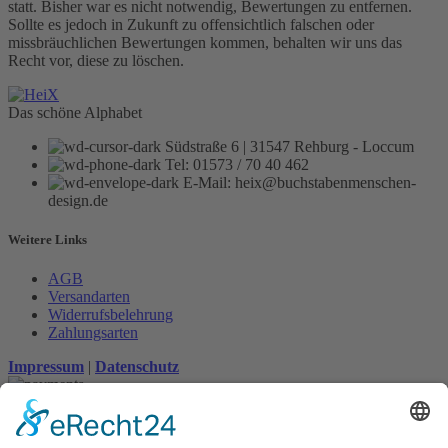
statt. Bisher war es nicht notwendig, Bewertungen zu entfernen.
Sollte es jedoch in Zukunft zu offensichtlich falschen oder
missbräuchlichen Bewertungen kommen, behalten wir uns das
Recht vor, diese zu löschen.
Das schöne Alphabet
Südstraße 6 | 31547 Rehburg - Loccum
Tel: 01573 / 70 40 462
E-Mail: heix@buchstabenmenschen-
design.de
Weitere Links
AGB
Versandarten
Widerrufsbelehrung
Zahlungsarten
Impressum
|
Datenschutz
Suche
Home