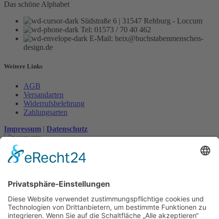
Das schöne Alphabet
Südstraße 6 | 31547 Rehburg - Loccum
Tel: 01573 / 70 40 462
E-Mail: heix@buchstabenmenschen-
design.de
Weitere Links
AGB
Versandarten
Widerrufsbelehrung
Zahlungsarten
Impressum
|
Datenschutz
Suche
Home
Über mich
Shop
ABC Geschirrhandtuch
ABC Plakat
Individuelles Namensschild
Individuelles (Haus-) Nummernschild