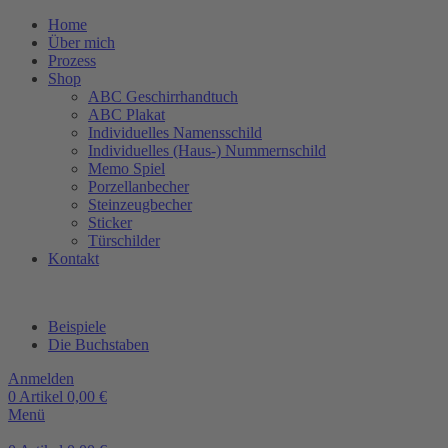
Home
Über mich
Prozess
Shop
ABC Geschirrhandtuch
ABC Plakat
Individuelles Namensschild
Individuelles (Haus-) Nummernschild
Memo Spiel
Porzellanbecher
Steinzeugbecher
Sticker
Türschilder
Kontakt
Beispiele
Die Buchstaben
Anmelden
0
Artikel
0,00
€
Menü