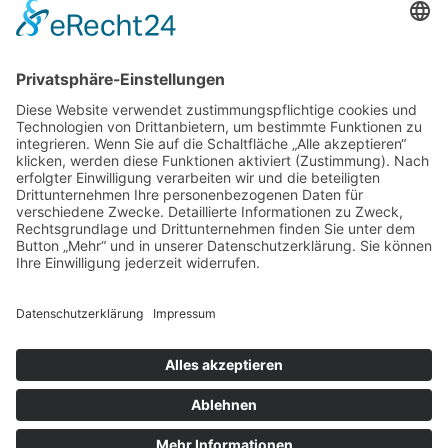
Suche
Home
Über mich
Shop
ABC Geschirrhandtuch
ABC Plakat
Individuelles Namensschild
Individuelles (Haus-) Nummernschild
Memo Spiel
Porzellanbecher
Steinzeugbecher
Sticker
Türschilder
Der Prozess
Beispiele
Die Buchstaben
Kontakt
Anmelden
Warenkorb
Schließen
Alle angegebenen Preise sind Endpreise, keine Mwst. enthalten.
Shop