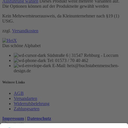
Ausführung wählen
Dieses Produkt weist mehrere Varianten auf.
Die Optionen können auf der Produktseite gewählt werden
Kein Mehrwertsteuerausweis, da Kleinunternehmer nach §19 (1)
UStG.
zzgl.
Versandkosten
Das schöne Alphabet
Südstraße 6 | 31547 Rehburg - Loccum
Tel: 01573 / 70 40 462
E-Mail: heix@buchstabenmenschen-
design.de
Weitere Links
AGB
Versandarten
Widerrufsbelehrung
Zahlungsarten
Impressum
|
Datenschutz