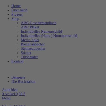
Home
Über mich
Prozess
Shop
ABC Geschirrhandtuch
ABC Plakat
Individuelles Namensschild
Individuelles (Haus-) Nummernschild
Memo Spiel
Porzellanbecher
Steinzeugbecher
Sticker
Türschilder
Kontakt
Beispiele
Die Buchstaben
Anmelden
0
Artikel
0,00
€
Menü