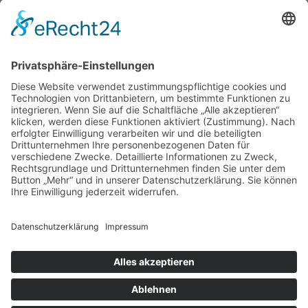
Suche
Home
Über mich
Shop
ABC Geschirrhandtuch
ABC Plakat
Individuelles Namensschild
Individuelles (Haus-) Nummernschild
Memo Spiel
Porzellanbecher
Steinzeugbecher
Sticker
Türschilder
Der Prozess
Beispiele
Die Buchstaben
Kontakt
Anmelden
Warenkorb
Schließen
Alle angegebenen Preise sind Endpreise, keine Mwst. enthalten.