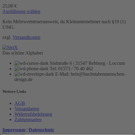
25,00
€
Dieses
Ausführung wählen
Produkt
Kein Mehrwertsteuerausweis, da Kleinunternehmer nach §19 (1)
weist
UStG.
mehrere
Varianten
zzgl.
Versandkosten
auf.
Die
Optionen
Das schöne Alphabet
können
auf
Südstraße 6 | 31547 Rehburg - Loccum
der
Tel: 01573 / 70 40 462
Produktseite
E-Mail: heix@buchstabenmenschen-
gewählt
design.de
werden
Weitere Links
AGB
Versandarten
Widerrufsbelehrung
Zahlungsarten
Impressum
|
Datenschutz