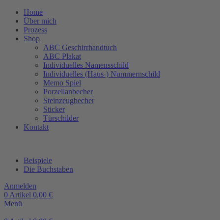
Home
Über mich
Prozess
Shop
ABC Geschirrhandtuch
ABC Plakat
Individuelles Namensschild
Individuelles (Haus-) Nummernschild
Memo Spiel
Porzellanbecher
Steinzeugbecher
Sticker
Türschilder
Kontakt
Beispiele
Die Buchstaben
Anmelden
0
Artikel
0,00
€
Menü