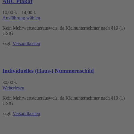
ABC Plakat
10,00
€
–
14,00
€
Dieses
Ausführung wählen
Produkt
Kein Mehrwertsteuerausweis, da Kleinunternehmer nach §19 (1)
weist
UStG.
mehrere
Varianten
zzgl.
Versandkosten
auf.
Die
Optionen
können
auf
Individuelles (Haus-) Nummernschild
der
Produktseite
gewählt
30,00
€
werden
Weiterlesen
Kein Mehrwertsteuerausweis, da Kleinunternehmer nach §19 (1)
UStG.
zzgl.
Versandkosten