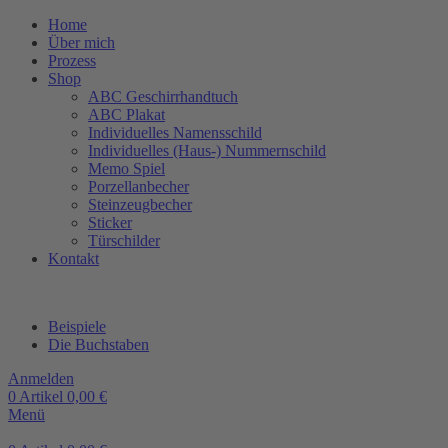
Home
Über mich
Prozess
Shop
ABC Geschirrhandtuch
ABC Plakat
Individuelles Namensschild
Individuelles (Haus-) Nummernschild
Memo Spiel
Porzellanbecher
Steinzeugbecher
Sticker
Türschilder
Kontakt
Beispiele
Die Buchstaben
Anmelden
0
Artikel
0,00
€
Menü