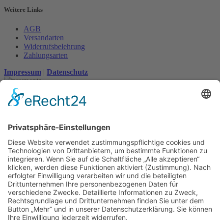
Weitere Links
AGB
Versandarten
Widerrufsbelehrung
Zahlungsarten
Impressum
|
Datenschutz
Suche
Home
Über mich
Shop
ABC Geschirrhandtuch
ABC Plakat
Individuelles Namensschild
Individuelles (Haus-) Nummernschild
Memo Spiel
Porzellanbecher
Steinzeugbecher
Sticker
Türschilder
Der Prozess