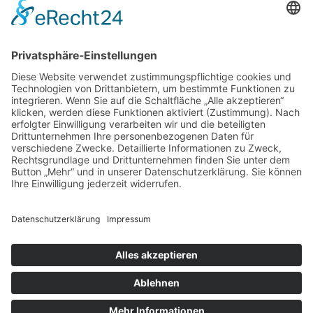
Suche
Home
Über mich
Shop
ABC Geschirrhandtuch
ABC Plakat
Individuelles Namensschild
Individuelles (Haus-) Nummernschild
Memo Spiel
Porzellanbecher
Steinzeugbecher
Sticker
Türschilder
Der Prozess
Beispiele
Die Buchstaben
Kontakt
Anmelden
Warenkorb
Schließen
Alle angegebenen Preise sind Endpreise, keine Mwst. enthalten.
Shop