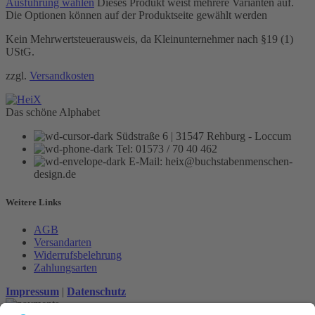
Ausführung wählen
Dieses Produkt weist mehrere Varianten auf.
Die Optionen können auf der Produktseite gewählt werden
Kein Mehrwertsteuerausweis, da Kleinunternehmer nach §19 (1)
UStG.
zzgl.
Versandkosten
Das schöne Alphabet
Südstraße 6 | 31547 Rehburg - Loccum
Tel: 01573 / 70 40 462
E-Mail: heix@buchstabenmenschen-
design.de
Weitere Links
AGB
Versandarten
Widerrufsbelehrung
Zahlungsarten
Impressum
|
Datenschutz