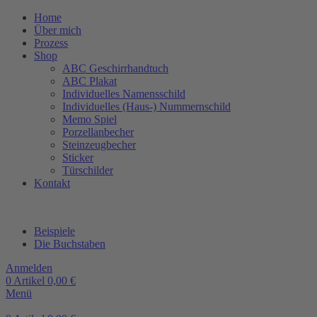
Home
Über mich
Prozess
Shop
ABC Geschirrhandtuch
ABC Plakat
Individuelles Namensschild
Individuelles (Haus-) Nummernschild
Memo Spiel
Porzellanbecher
Steinzeugbecher
Sticker
Türschilder
Kontakt
Beispiele
Die Buchstaben
Anmelden
0
Artikel
0,00
€
Menü