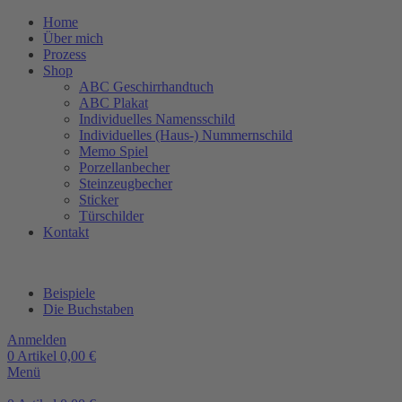
Home
Über mich
Prozess
Shop
ABC Geschirrhandtuch
ABC Plakat
Individuelles Namensschild
Individuelles (Haus-) Nummernschild
Memo Spiel
Porzellanbecher
Steinzeugbecher
Sticker
Türschilder
Kontakt
Beispiele
Die Buchstaben
Anmelden
0
Artikel
0,00
€
Menü