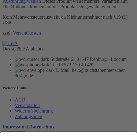
Ausführung wählen
Dieses Produkt weist mehrere Varianten auf.
Die Optionen können auf der Produktseite gewählt werden
Kein Mehrwertsteuerausweis, da Kleinunternehmer nach §19 (1)
UStG.
zzgl.
Versandkosten
Das schöne Alphabet
Südstraße 6 | 31547 Rehburg - Loccum
Tel: 01573 / 70 40 462
E-Mail: heix@buchstabenmenschen-
design.de
Weitere Links
AGB
Versandarten
Widerrufsbelehrung
Zahlungsarten
Impressum
|
Datenschutz