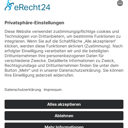
Suche
Home
Über mich
Shop
ABC Geschirrhandtuch
ABC Plakat
Individuelles Namensschild
Individuelles (Haus-) Nummernschild
Memo Spiel
Porzellanbecher
Steinzeugbecher
Sticker
Türschilder
Der Prozess
Beispiele
Die Buchstaben
Kontakt
Anmelden
Warenkorb
Schließen
Alle angegebenen Preise sind Endpreise, keine Mwst. enthalten.
Shop