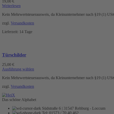
19,00
€
Weiterlesen
Kein Mehrwertsteuerausweis, da Kleinunternehmer nach §19 (1) US
zzgl.
Versandkosten
Lieferzeit:
14 Tage
Türschilder
25,00
€
Dieses
Ausführung wählen
Produkt
Kein Mehrwertsteuerausweis, da Kleinunternehmer nach §19 (1) US
weist
mehrere
zzgl.
Versandkosten
Varianten
auf.
Die
Das schöne Alphabet
Optionen
können
Südstraße 6 | 31547 Rehburg - Loccum
auf
Tel: 01573 / 70 40 462