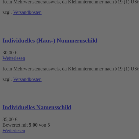
Kein Mehrwertsteuerausweis, da Kleinunternehmer nach §19 (1) US
weist
mehrere
zzgl.
Versandkosten
Varianten
auf.
Die
Optionen
können
Individuelles (Haus-) Nummernschild
auf
der
Produktseite
30,00
€
gewählt
Weiterlesen
werden
Kein Mehrwertsteuerausweis, da Kleinunternehmer nach §19 (1) US
zzgl.
Versandkosten
Individuelles Namensschild
35,00
€
Bewertet mit
5.00
von 5
Weiterlesen