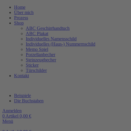
Home
Über mich
Prozess
Shop
ABC Geschirrhandtuch
ABC Plakat
Individuelles Namensschild
Individuelles (Haus-) Nummernschild
Memo Spiel
Porzellanbecher
Steinzeugbecher
Sticker
Türschilder
Kontakt
Beispiele
Die Buchstaben
Anmelden
0
Artikel
0,00
€
Menü