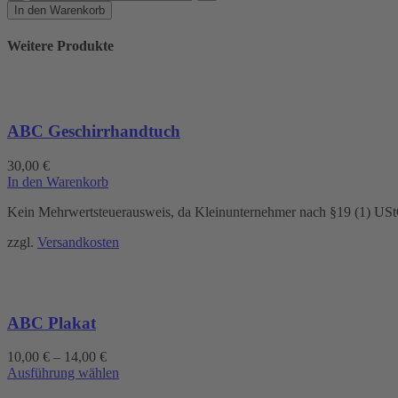
Menge
In den Warenkorb
Weitere Produkte
ABC Geschirrhandtuch
30,00
€
In den Warenkorb
Kein Mehrwertsteuerausweis, da Kleinunternehmer nach §19 (1) US
zzgl.
Versandkosten
ABC Plakat
10,00
€
–
14,00
€
Dieses
Ausführung wählen
Produkt