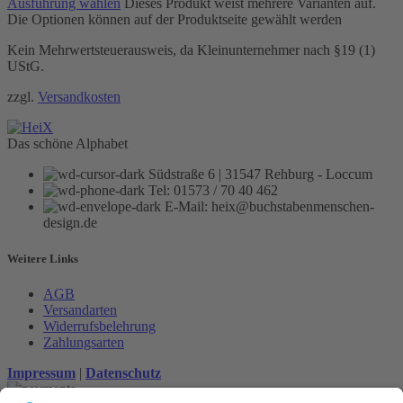
Ausführung wählen
Dieses Produkt weist mehrere Varianten auf.
Die Optionen können auf der Produktseite gewählt werden
Kein Mehrwertsteuerausweis, da Kleinunternehmer nach §19 (1)
UStG.
zzgl.
Versandkosten
Das schöne Alphabet
Südstraße 6 | 31547 Rehburg - Loccum
Tel: 01573 / 70 40 462
E-Mail: heix@buchstabenmenschen-
design.de
Weitere Links
AGB
Versandarten
Widerrufsbelehrung
Zahlungsarten
Impressum
|
Datenschutz