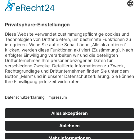
Suche
Home
Über mich
Shop
ABC Geschirrhandtuch
ABC Plakat
Individuelles Namensschild
Individuelles (Haus-) Nummernschild
Memo Spiel
Porzellanbecher
Steinzeugbecher
Sticker
Türschilder
Der Prozess
Beispiele
Die Buchstaben
Kontakt
Anmelden
Warenkorb
Schließen
Alle angegebenen Preise sind Endpreise, keine Mwst. enthalten.
Shop