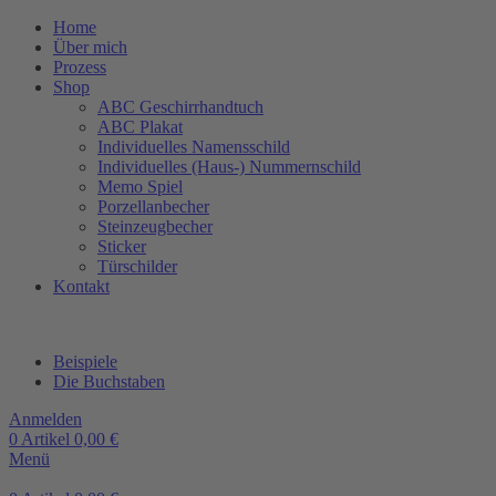
Home
Über mich
Prozess
Shop
ABC Geschirrhandtuch
ABC Plakat
Individuelles Namensschild
Individuelles (Haus-) Nummernschild
Memo Spiel
Porzellanbecher
Steinzeugbecher
Sticker
Türschilder
Kontakt
Beispiele
Die Buchstaben
Anmelden
0
Artikel
0,00
€
Menü