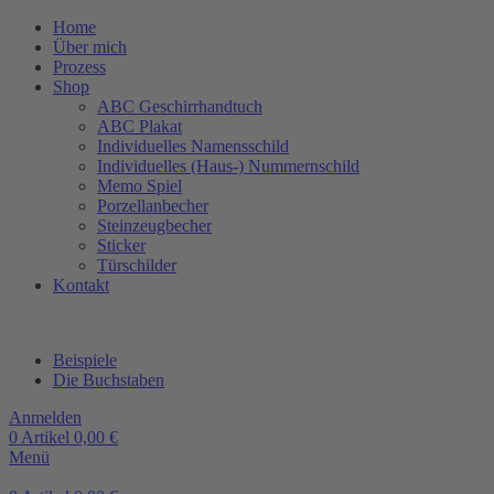
Home
Über mich
Prozess
Shop
ABC Geschirrhandtuch
ABC Plakat
Individuelles Namensschild
Individuelles (Haus-) Nummernschild
Memo Spiel
Porzellanbecher
Steinzeugbecher
Sticker
Türschilder
Kontakt
Beispiele
Die Buchstaben
Anmelden
0
Artikel
0,00
€
Menü