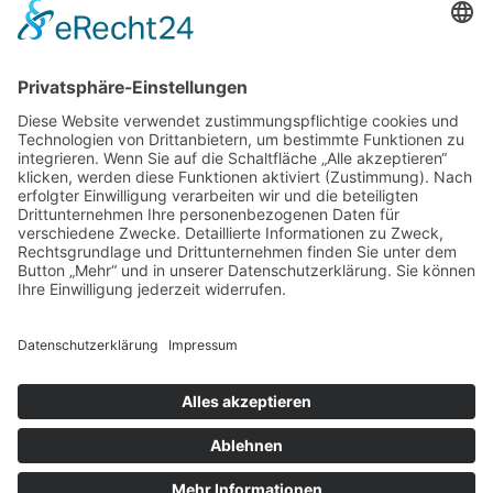
Suche
Home
Über mich
Shop
ABC Geschirrhandtuch
ABC Plakat
Individuelles Namensschild
Individuelles (Haus-) Nummernschild
Memo Spiel
Porzellanbecher
Steinzeugbecher
Sticker
Türschilder
Der Prozess
Beispiele
Die Buchstaben
Kontakt
Anmelden
Warenkorb
Schließen
Alle angegebenen Preise sind Endpreise, keine Mwst. enthalten.
Shop