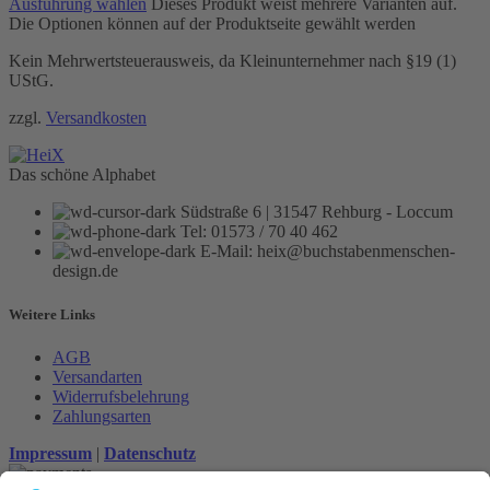
Ausführung wählen
Dieses Produkt weist mehrere Varianten auf.
Die Optionen können auf der Produktseite gewählt werden
Kein Mehrwertsteuerausweis, da Kleinunternehmer nach §19 (1)
UStG.
zzgl.
Versandkosten
Das schöne Alphabet
Südstraße 6 | 31547 Rehburg - Loccum
Tel: 01573 / 70 40 462
E-Mail: heix@buchstabenmenschen-
design.de
Weitere Links
AGB
Versandarten
Widerrufsbelehrung
Zahlungsarten
Impressum
|
Datenschutz