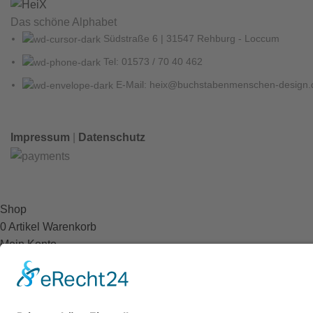
Das schöne Alphabet
Südstraße 6 | 31547 Rehburg - Loccum
Tel: 01573 / 70 40 462
E-Mail: heix@buchstabenmenschen-design.
Impressum
|
Datenschutz
Shop
0
Artikel
Warenkorb
Mein Konto