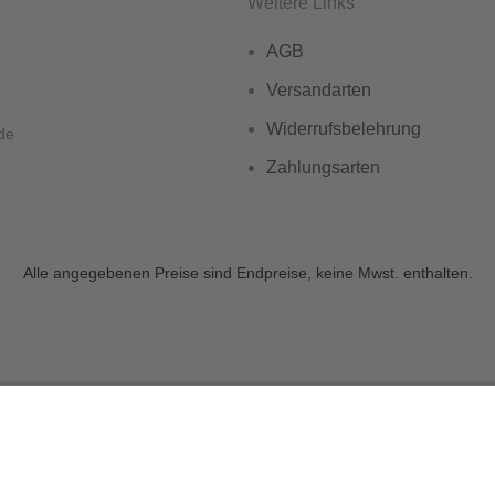
Weitere Links
AGB
Versandarten
Widerrufsbelehrung
de
Zahlungsarten
Alle angegebenen Preise sind Endpreise, keine Mwst. enthalten.