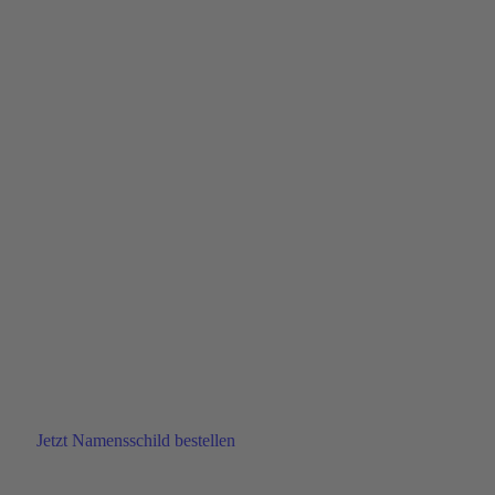
… Ihr individuelles
Namensschild
bestellen
Jetzt Namensschild bestellen