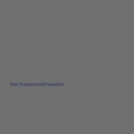
… Ihr individuelles
Namensschild
bestellen
Jetzt Namensschild bestellen