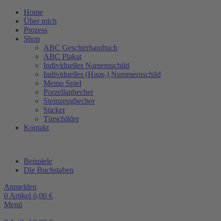
Home
Über mich
Prozess
Shop
ABC Geschirrhandtuch
ABC Plakat
Individuelles Namensschild
Individuelles (Haus-) Nummernschild
Memo Spiel
Porzellanbecher
Steinzeugbecher
Sticker
Türschilder
Kontakt
Beispiele
Die Buchstaben
Anmelden
0
Artikel
0,00
€
Menü